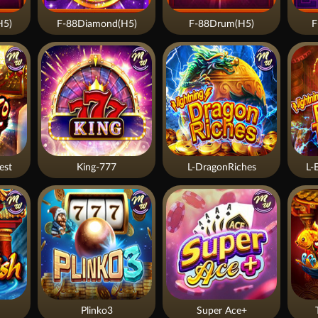
H5)
F-88Diamond(H5)
F-88Drum(H5)
F
est
King-777
L-DragonRiches
L-
Plinko3
Super Ace+