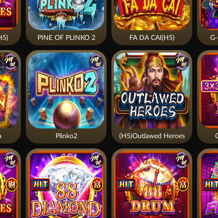
H5)
PINE OF PLINKO 2
FA DA CAI(H5)
G-
a
Plinko2
(H5)Outlawed Heroes