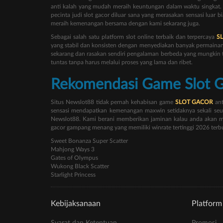
anti kalah yang mudah meraih keuntungan dalam waktu singkat. 
pecinta judi slot gacor diluar sana yang merasakan sensasi luar
meraih kemenangan bersama dengan kami sekarang juga.
Sebagai salah satu platform slot online terbaik dan terpercaya
S
yang stabil dan konsisten dengan menyediakan banyak permainan d
sekarang dan rasakan sendiri pengalaman berbeda yang mungkin t
tuntas tanpa harus melalui proses yang lama dan ribet.
Rekomendasi Game Slot G
Situs Newslot88 tidak pernah kehabisan game
SLOT GACOR
ant
sensasi mendapatkan kemenangan maxwin setidaknya sekali seumu
Newslot88. Kami berani memberikan jaminan kalau anda akan 
gacor gampang menang yang memiliki winrate tertinggi 2026 terb
Sweet Bonanza Super Scatter
Mahjong Ways 3
Gates of Olympus
Wukong Black Scatter
Starlight Princess
Kebijaksanaan
Platform
Syarat dan Ketentuan
Promosi