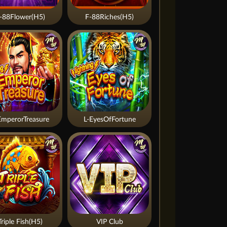
-88Flower(H5)
F-88Riches(H5)
EmperorTreasure
L-EyesOfFortune
Triple Fish(H5)
VIP Club