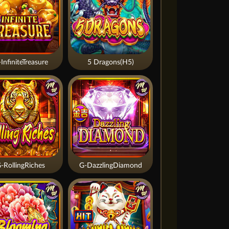
InfiniteTreasure
5 Dragons(H5)
-RollingRiches
G-DazzlingDiamond