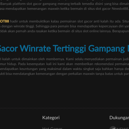
Banyak platform slot gacor gampang menang terbaik tersedia disini yang bisa dim
 biasa mendapatkan kemenangan maxwin ketika bermain di situs slot gacor Newslot88.
LOT88
hadir untuk membuktikan kalau permainan slot gacor anti kalah itu ada. Sit
engan winrate tinggi. Sehingga para pemain bisa mendapatkan kepercayaan diri yang
idak akan pernah anda rasakan ketika bermain di situs slot online lainnya. Berapap
acor Winrate Tertinggi Gampang
i kalah untuk dimainkan oleh membernya. Kami selalu menyediakan permainan judi 
r hidup. Pada kesempatan kali ini kami akan memberikan rekomendasi permainan s
mendapatkan keuntungan yang maksimal dalam waktu singkat saja bahkan hanya de
ukti bisa mendatangkan kemenangan dengan perkalian maxwin tanpa batas untuk para
Kategori
Dukunga
Hot Games