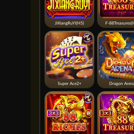
JiXiangRuYi(H5)
F-88Treasures(
Super Ace2+
Dragon Aren