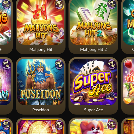
+
Mahjong Hit
Mahjong Hit 2
Poseidon
Super Ace