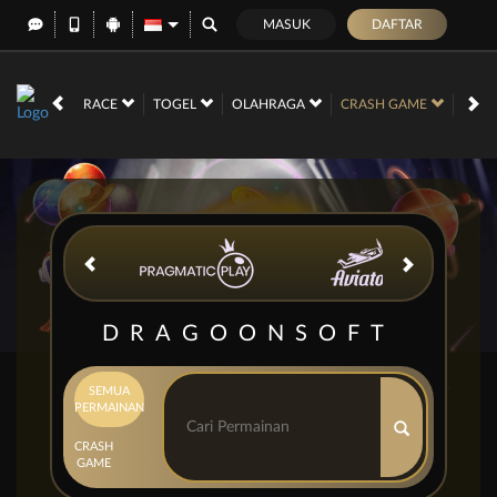
MASUK
DAFTAR
 CASINO
RACE
TOGEL
OLAHRAGA
CRASH GAME
ARC
DRAGOONSOFT
SEMUA
PERMAINAN
CRASH
GAME