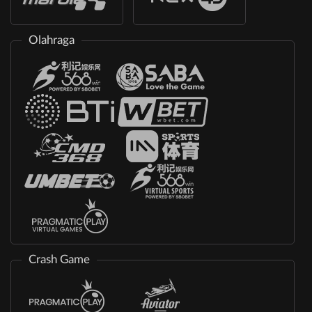
Olahraga
Crash Game