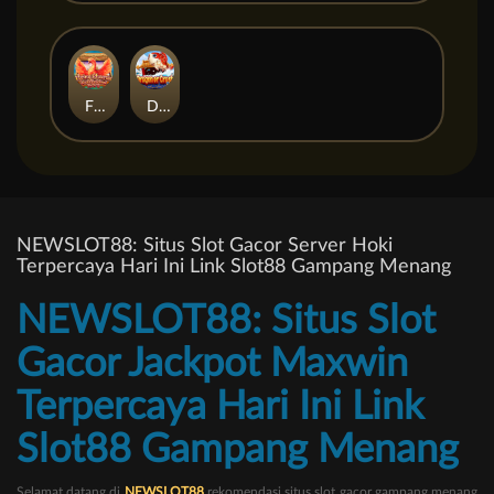
Flying Phoenix
Dragon or Crash
NEWSLOT88: Situs Slot Gacor Server Hoki
Terpercaya Hari Ini Link Slot88 Gampang Menang
NEWSLOT88: Situs Slot
Gacor Jackpot Maxwin
Terpercaya Hari Ini Link
Slot88 Gampang Menang
Selamat datang di
NEWSLOT88
rekomendasi situs slot gacor gampang menang