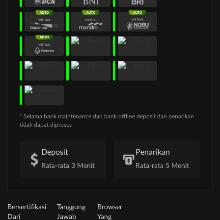
* Selama bank maintenance dan bank offline deposit dan penarikan
tidak dapat diproses
Deposit
Penarikan
Rata-rata 3 Menit
Rata-rata 5 Menit
Bersertifikasi
Tanggung
Browser
Dari
Jawab
Yang