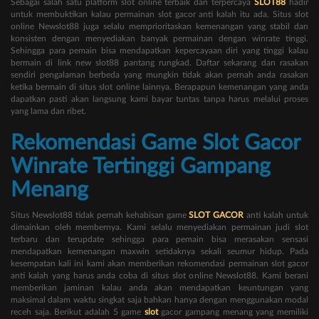
Sebagai salah satu platform slot online terbaik dan terpercaya
SLOT88
hadir
untuk membuktikan kalau permainan slot gacor anti kalah itu ada. Situs slot
online Newslot88 juga selalu memprioritaskan kemenangan yang stabil dan
konsisten dengan menyediakan banyak permainan dengan winrate tinggi.
Sehingga para pemain bisa mendapatkan kepercayaan diri yang tinggi kalau
bermain di link new slot88 pantang rungkad. Daftar sekarang dan rasakan
sendiri pengalaman berbeda yang mungkin tidak akan pernah anda rasakan
ketika bermain di situs slot online lainnya. Berapapun kemenangan yang anda
dapatkan pasti akan langsung kami bayar tuntas tanpa harus melalui proses
yang lama dan ribet.
Rekomendasi Game Slot Gacor
Winrate Tertinggi Gampang
Menang
Situs Newslot88 tidak pernah kehabisan game
SLOT GACOR
anti kalah untuk
dimainkan oleh membernya. Kami selalu menyediakan permainan judi slot
terbaru dan terupdate sehingga para pemain bisa merasakan sensasi
mendapatkan kemenangan maxwin setidaknya sekali seumur hidup. Pada
kesempatan kali ini kami akan memberikan rekomendasi permainan slot gacor
anti kalah yang harus anda coba di situs slot online Newslot88. Kami berani
memberikan jaminan kalau anda akan mendapatkan keuntungan yang
maksimal dalam waktu singkat saja bahkan hanya dengan menggunakan modal
receh saja. Berikut adalah 5 game
slot
gacor gampang menang yang memiliki