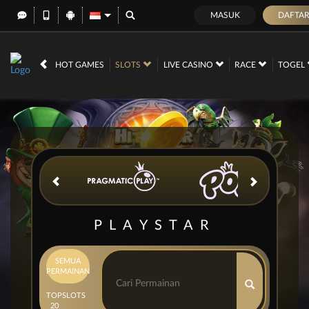
MASUK
DAFTA
IDR
12,670,564,
HOT GAMES
SLOTS
LIVE CASINO
RACE
TOGEL
PLAYSTAR
SEMUA
PERMAINAN
TOP
SLOTS
20