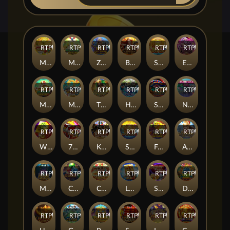
RTP
98%
RTP
96%
RTP
95%
RTP
96%
RTP
97%
RTP
96%
MAHJONG WAYS 3+
MAHJONG：ORIGIN
ZEUS OF OLYMPUS
BOUNTY EXPRESS
SUPER GEMS
ELECTRIC ZEUS
RTP
95%
RTP
97%
RTP
96%
RTP
RTP
95%
RTP
95%
MAHJONG: ORIGIN 2
MAHJONG WAYS 3
TREASURES OF AZTEC Z
Horde 2 Winter
SUPER AWESOME
NECROMANCER SHA
RTP
97%
RTP
97%
RTP
95%
RTP
95%
RTP
RTP
96%
What The FA
777
KNIGHT ARTHUR
SUPER GEMS 2
For The Horde
ATHENA LUCKY SPREAD
RTP
96%
RTP
97%
RTP
80%
RTP
80%
RTP
93%
RTP
82%
MYSTIC LEGEND 2
CUBE?
CAISHEN-LUCKY SPREAD
LUCKY ACE 2
Super Win
Deng Deng
RTP
81%
RTP
88%
RTP
92%
RTP
92%
RTP
93%
RTP