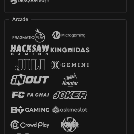
Arcade