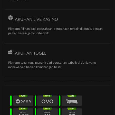
TARUHAN LIVE KASINO
Platform Pilihan bagi perusahaan-perusahaan terbaik di dunia, dengan
pilihan variasi game terbanyak
TARUHAN TOGEL
Platform togel yang menarik dari perusahan terbaik di dunia yang
menawarkan hadiah kemenangan besar