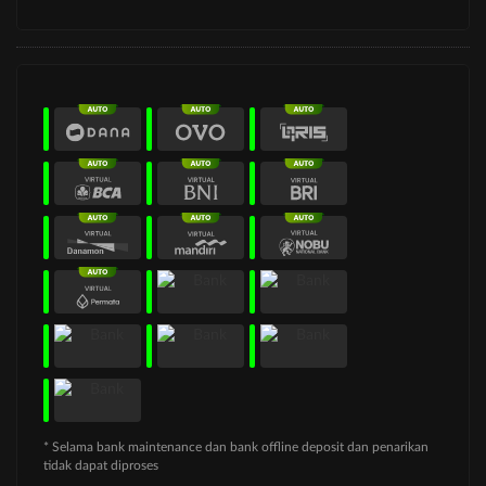
* Selama bank maintenance dan bank offline deposit dan penarikan
tidak dapat diproses