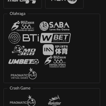
Olahraga
Crash Game