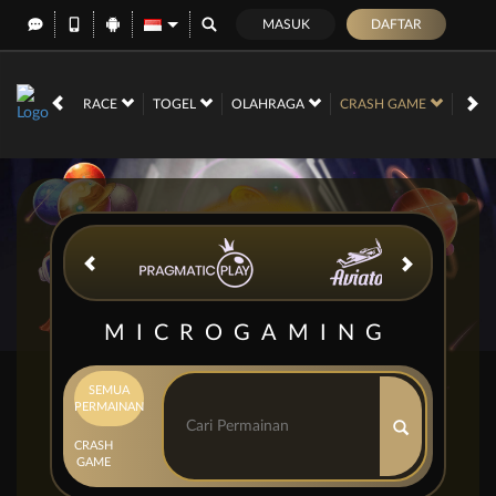
MASUK
DAFTAR
 CASINO
RACE
TOGEL
OLAHRAGA
CRASH GAME
ARC
MICROGAMING
SEMUA
PERMAINAN
CRASH
GAME