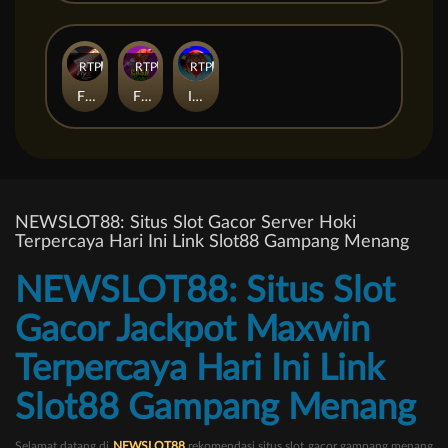
RTP
95%
RTP
88%
RTP
94%
FlyX
FlyX Cash Turbo
Incredible Balloon Machine
NEWSLOT88: Situs Slot Gacor Server Hoki
Terpercaya Hari Ini Link Slot88 Gampang Menang
NEWSLOT88: Situs Slot
Gacor Jackpot Maxwin
Terpercaya Hari Ini Link
Slot88 Gampang Menang
Selamat datang di
NEWSLOT88
rekomendasi situs slot gacor gampang menang