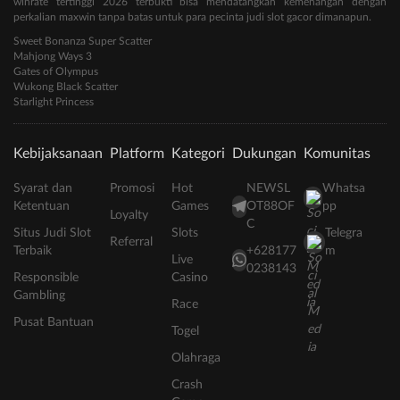
winrate tertinggi 2026 terbukti bisa mendatangkan kemenangan dengan
perkalian maxwin tanpa batas untuk para pecinta judi slot gacor dimanapun.
Sweet Bonanza Super Scatter
Mahjong Ways 3
Gates of Olympus
Wukong Black Scatter
Starlight Princess
Kebijaksanaan
Platform
Kategori
Dukungan
Komunitas
Syarat dan
Promosi
Hot
NEWSL
Whatsa
Ketentuan
Games
OT88OF
pp
Loyalty
C
Situs Judi Slot
Slots
Telegra
Referral
Terbaik
+628177
m
Live
0238143
Responsible
Casino
Gambling
Race
Pusat Bantuan
Togel
Olahraga
Crash