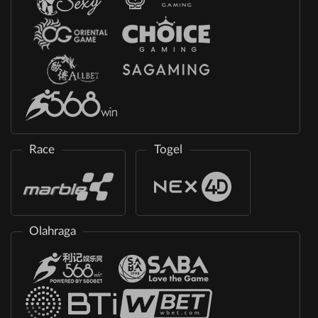
Race
Togel
Olahraga