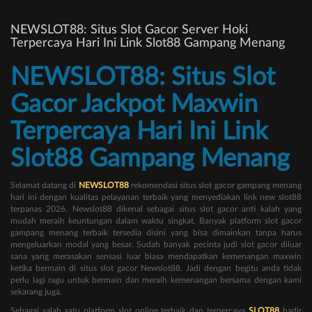
NEWSLOT88: Situs Slot Gacor Server Hoki
Terpercaya Hari Ini Link Slot88 Gampang Menang
NEWSLOT88: Situs Slot
Gacor Jackpot Maxwin
Terpercaya Hari Ini Link
Slot88 Gampang Menang
Selamat datang di
NEWSLOT88
rekomendasi situs slot gacor gampang menang
hari ini dengan kualitas pelayanan terbaik yang menyediakan link new slot88
terpanas 2026. Newslot88 dikenal sebagai situs slot gacor anti kalah yang
mudah meraih keuntungan dalam waktu singkat. Banyak platform slot gacor
gampang menang terbaik tersedia disini yang bisa dimainkan tanpa harus
mengeluarkan modal yang besar. Sudah banyak pecinta judi slot gacor diluar
sana yang merasakan sensasi luar biasa mendapatkan kemenangan maxwin
ketika bermain di situs slot gacor Newslot88. Jadi dengan begitu anda tidak
perlu lagi ragu untuk bermain dan meraih kemenangan bersama dengan kami
sekarang juga.
Sebagai salah satu platform slot online terbaik dan terpercaya
SLOT88
hadir