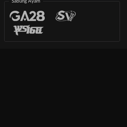
Sabung Ayam