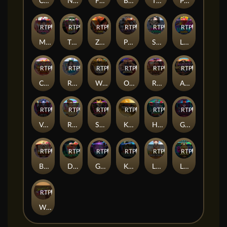
Cupid's Garden
Natural Ace
Fishing's Paradise
Blessing of the Tiger
Tiki Paradise
Punk Star
RTP
88%
RTP
86%
RTP
88%
RTP
89%
RTP
82%
RTP
86%
Moe Moe Cute
The King Joker
Zushi Prime
Pet Ranger
Squid Toon
Lab 19 Mania
RTP
79%
RTP
91%
RTP
95%
RTP
83%
RTP
88%
RTP
90%
Centillion Gods
Rich Rich Water
Wrath of Egypt
ONE Boxing
Roma Plus
Alice's Wonder
RTP
90%
RTP
83%
RTP
92%
RTP
93%
RTP
86%
RTP
82%
Vampire Hunter
Royal Thai Dessert
Shiba Mogul
Kingdom Z
Hungry Krahung
Ghost House
RTP
95%
RTP
84%
RTP
91%
RTP
88%
RTP
92%
RTP
92%
Blessing of the Ox
Dino Pops
Grand Shine
Kraken Treasure
Lucky NangKwak
Little Monster
RTP
88%
Wonder Cuisine