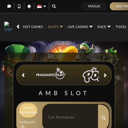
MASUK
DAFTA
IDR
12,694,399,
HOT GAMES
SLOTS
LIVE CASINO
RACE
TOGEL
AMB SLOT
SEMUA
PERMAINAN
TOP
SLOTS
20