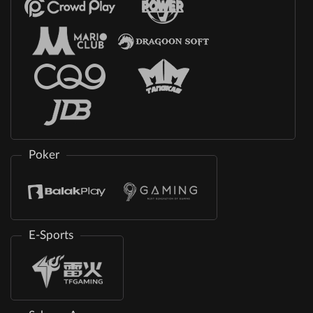
Poker
E-Sports