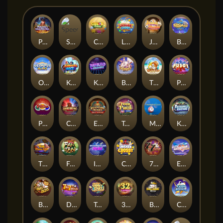
Pirate's Tresure
Speedy Andar Bahar
Colour Game
Ladder Game
Jhandi Munda
Bola Tangkas
Olympus Glory
KM Virtual Animal Race
KM Marble Knockout
Belangkai 2
Thai Hi Lo 2
Pusoy
Plinko
Cockfighting Arena
Egyptian Mines
Teen Patti Blitz
Max Keno
KM Virtual Treadmill Racing
Thai Fish Prawn Crab
Fan Tan Classic
Interstellar Run
Chicken Crossy
7 Up 7 Down Rush
Elite Aviator Club
Bai Buu
Dice Duet
Teen Patti
32 Cards
Baccarat
Cash Rocket