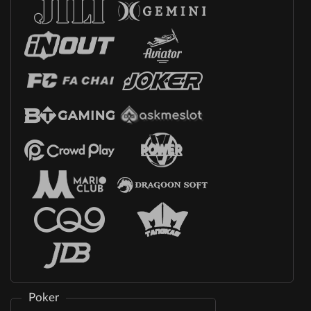
Poker