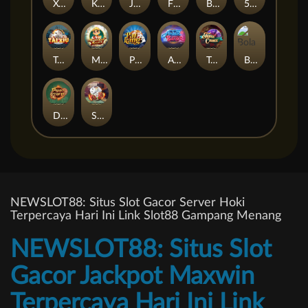
Xoc Dia Lightning
KM Virtual Horse Racing
Jogo De Bozo
Fish Prawn Crab 2
Bai Cao
5 Card Poker
Tai Xiu
Monkey King Roulette
Pai Kang
Andar Bahar
Triple Chance
Bola Golek
Dragon Tiger 2
Sic Bo
NEWSLOT88: Situs Slot Gacor Server Hoki
Terpercaya Hari Ini Link Slot88 Gampang Menang
NEWSLOT88: Situs Slot
Gacor Jackpot Maxwin
Terpercaya Hari Ini Link