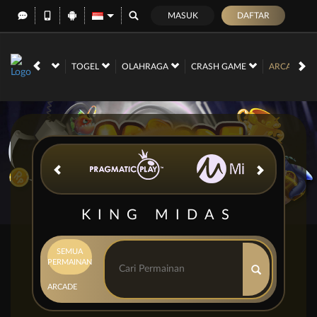
MASUK
DAFTAR
NO
RACE
TOGEL
OLAHRAGA
CRASH GAME
ARCADE
KING MIDAS
SEMUA
PERMAINAN
ARCADE