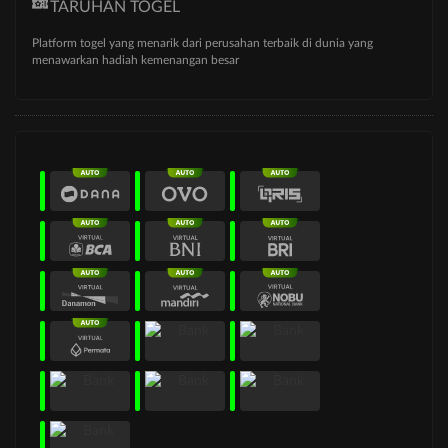
TARUHAN TOGEL
Platform togel yang menarik dari perusahan terbaik di dunia yang
menawarkan hadiah kemenangan besar