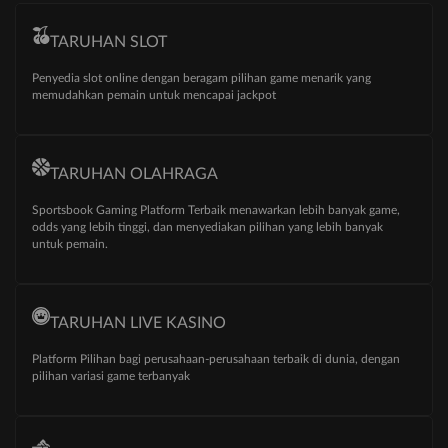
TARUHAN SLOT
Penyedia slot online dengan beragam pilihan game menarik yang
memudahkan pemain untuk mencapai jackpot
TARUHAN OLAHRAGA
Sportsbook Gaming Platform Terbaik menawarkan lebih banyak game,
odds yang lebih tinggi, dan menyediakan pilihan yang lebih banyak
untuk pemain.
TARUHAN LIVE KASINO
Platform Pilihan bagi perusahaan-perusahaan terbaik di dunia, dengan
pilihan variasi game terbanyak