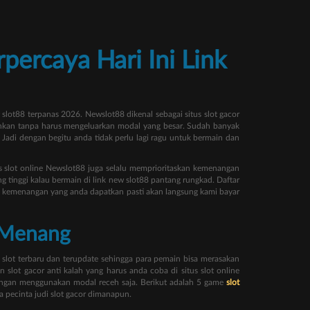
ercaya Hari Ini Link
slot88 terpanas 2026. Newslot88 dikenal sebagai situs slot gacor
ainkan tanpa harus mengeluarkan modal yang besar. Sudah banyak
 Jadi dengan begitu anda tidak perlu lagi ragu untuk bermain dan
us slot online Newslot88 juga selalu memprioritaskan kemenangan
 tinggi kalau bermain di link new slot88 pantang rungkad. Daftar
un kemenangan yang anda dapatkan pasti akan langsung kami bayar
 Menang
slot terbaru dan terupdate sehingga para pemain bisa merasakan
lot gacor anti kalah yang harus anda coba di situs slot online
ngan menggunakan modal receh saja. Berikut adalah 5 game
slot
 pecinta judi slot gacor dimanapun.