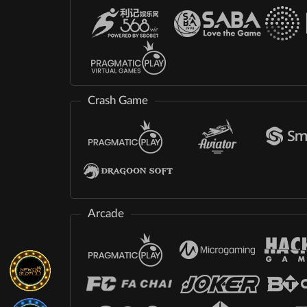
Crash Game
Arcade