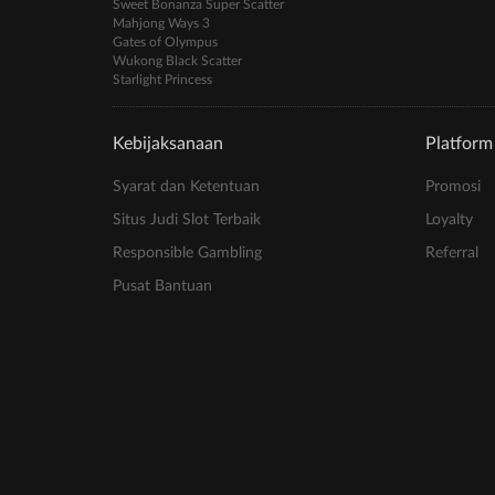
Sweet Bonanza Super Scatter
Mahjong Ways 3
Gates of Olympus
Wukong Black Scatter
Starlight Princess
Kebijaksanaan
Platform
Syarat dan Ketentuan
Promosi
Situs Judi Slot Terbaik
Loyalty
Responsible Gambling
Referral
Pusat Bantuan