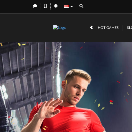
HOT GAMES
SL