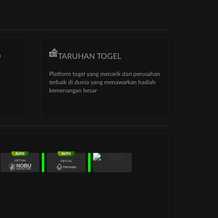
O
TARUHAN TOGEL
Platform togel yang menarik dari perusahan
terbaik di dunia yang menawarkan hadiah
kemenangan besar