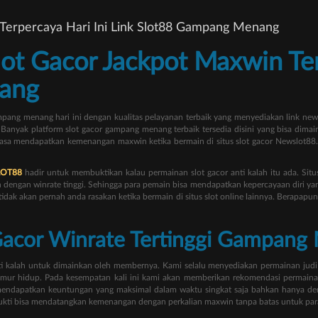
Terpercaya Hari Ini Link Slot88 Gampang Menang
t Gacor Jackpot Maxwin Terp
ang
pang menang hari ini dengan kualitas pelayanan terbaik yang menyediakan link new 
Banyak platform slot gacor gampang menang terbaik tersedia disini yang bisa dim
 biasa mendapatkan kemenangan maxwin ketika bermain di situs slot gacor Newslot88.
LOT88
hadir untuk membuktikan kalau permainan slot gacor anti kalah itu ada. Sit
engan winrate tinggi. Sehingga para pemain bisa mendapatkan kepercayaan diri yang
idak akan pernah anda rasakan ketika bermain di situs slot online lainnya. Berapap
acor Winrate Tertinggi Gampang
i kalah untuk dimainkan oleh membernya. Kami selalu menyediakan permainan judi 
r hidup. Pada kesempatan kali ini kami akan memberikan rekomendasi permainan s
mendapatkan keuntungan yang maksimal dalam waktu singkat saja bahkan hanya de
ukti bisa mendatangkan kemenangan dengan perkalian maxwin tanpa batas untuk para