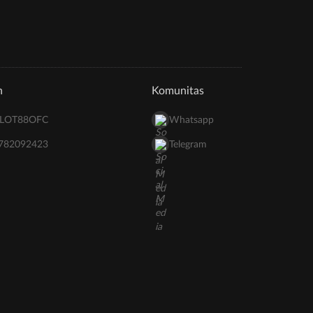
n
Komunitas
LOT88OFC
Whatsapp
782092423
Telegram