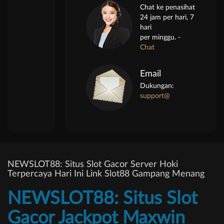
Chat ke penasihat
24 jam per hari, 7
hari
per minggu. -
Chat
Email
Dukungan:
support@
NEWSLOT88: Situs Slot Gacor Server Hoki
Terpercaya Hari Ini Link Slot88 Gampang Menang
NEWSLOT88: Situs Slot
Gacor Jackpot Maxwin