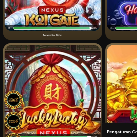
RTP
98%
RTP
Nexus Koi Gate
Pengaturan C