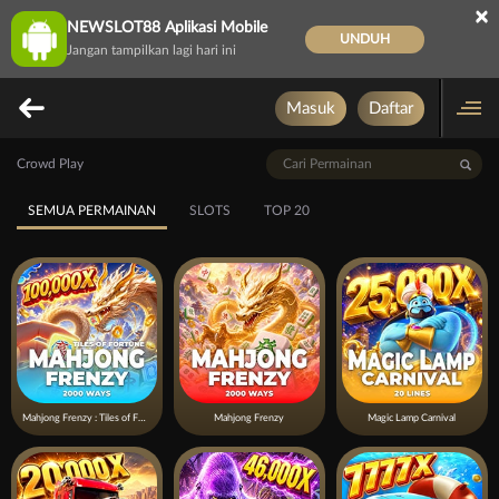
×
NEWSLOT88 Aplikasi Mobile
UNDUH
Jangan tampilkan lagi hari ini
Masuk
Daftar
Crowd Play
SEMUA PERMAINAN
SLOTS
TOP 20
Mahjong Frenzy : Tiles of Fortunes
Mahjong Frenzy
Magic Lamp Carnival