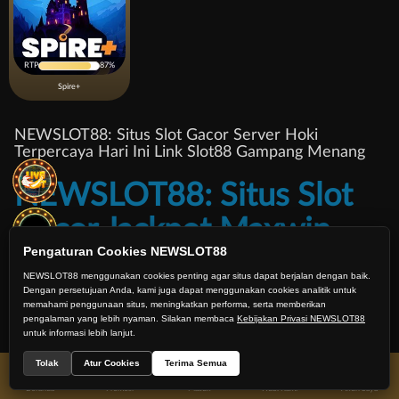
RTP
87%
Spire+
NEWSLOT88: Situs Slot Gacor Server Hoki
Terpercaya Hari Ini Link Slot88 Gampang Menang
NEWSLOT88: Situs Slot
Gacor Jackpot Maxwin
Pengaturan Cookies NEWSLOT88
Terpercaya Hari Ini Link
NEWSLOT88 menggunakan cookies penting agar situs dapat berjalan dengan baik.
Slot88 Gampang Menang
Dengan persetujuan Anda, kami juga dapat menggunakan cookies analitik untuk
memahami penggunaan situs, meningkatkan performa, serta memberikan
pengalaman yang lebih nyaman. Silakan membaca
Kebijakan Privasi NEWSLOT88
untuk informasi lebih lanjut.
Selamat datang di
NEWSLOT88
rekomendasi situs slot gacor gampang menang
hari ini dengan kualitas pelayanan terbaik yang menyediakan link new slot88
Tolak
Atur Cookies
Terima Semua
terpanas 2026. Newslot88 dikenal sebagai situs slot gacor anti kalah yang
mudah meraih keuntungan dalam waktu singkat. Banyak platform slot gacor
Beranda
Promosi
Masuk
Hub. Kami
Akun Saya
gampang menang terbaik tersedia disini yang bisa dimainkan tanpa harus