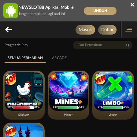
×
NEWSLOT88 Aplikasi Mobile
UNDUH
Jangan tampilkan lagi hari ini
Masuk
Daftar
Pragmatic Play
SEMUA PERMAINAN
ARCADE
RTP
81%
RTP
94%
RTP
95%
Chicken+
Mines+
Limbo+