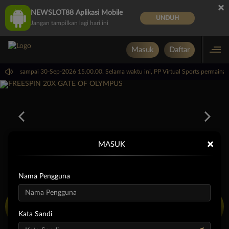
×
NEWSLOT88 Aplikasi Mobile
UNDUH
Jangan tampilkan lagi hari ini
Masuk
Daftar
15.00.00 sampai 30-Sep-2026 15.00.00. Selama waktu ini, PP Virtual Sports permain
×
MASUK
JACKPOT
PLAY
Nama Pengguna
IDR
12,669,688,323
Kata Sandi